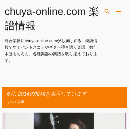
スキップしてメイン コンテンツに移動
chuya-online.com 楽
譜情報
総合楽器店chuya-online.comがお届けする、楽譜情
報です！バンドスコアやギター弾き語り楽譜、教則
本はもちろん、各種楽器の楽譜を取り揃えておりま
す。
6月, 2014の投稿を表示しています
すべて表示
投