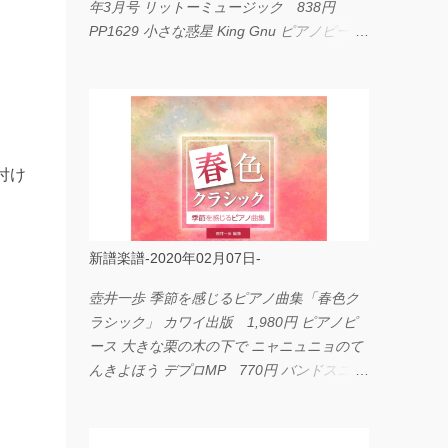
年3月号 リットーミュージック 838円
PP1629 小さな惑星 King Gnu ピアノピース
フェアリー 660円 fabulous act Vol.11 シン
コーミュージック 1,650円 BP2226 I
LOVE... Official髭男dism バンドピース フェ
アリー 825円
付け
新譜楽譜-2020年02月07日-
壺井一歩 季節を感じるピアノ曲集「春色ク
ラシック」 カワイ出版 1,980円 ピアノピ
ース 大きな栗の木の下で ニャニュニョのて
んきよほう デプロMP 770円 バンドスコア
イングヴェイ・マルムスティーン・コレクシ
ョン ワイド版 シンコーミュージック
4,290円 PPE11 やさしく弾けるピアノピー