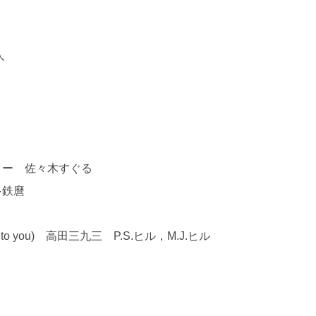
樹人
チロー 佐々木すぐる
本多鉄麿
 to you) 高田三九三 P.S.ヒル，M.J.ヒル