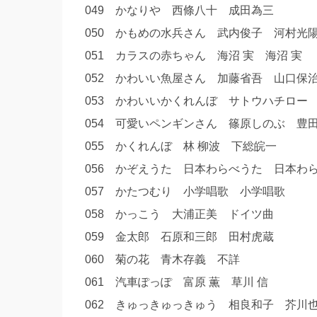
049 かなりや 西條八十 成田為三
050 かもめの水兵さん 武内俊子 河村光
051 カラスの赤ちゃん 海沼 実 海沼 実
052 かわいい魚屋さん 加藤省吾 山口
053 かわいいかくれんぼ サトウハチロ
054 可愛いペンギンさん 篠原しのぶ 豊
055 かくれんぼ 林 柳波 下総皖一
056 かぞえうた 日本わらべうた 日本
057 かたつむり 小学唱歌 小学唱歌
058 かっこう 大浦正美 ドイツ曲
059 金太郎 石原和三郎 田村虎蔵
060 菊の花 青木存義 不詳
061 汽車ぽっぽ 富原 薫 草川 信
062 きゅっきゅっきゅう 相良和子 芥