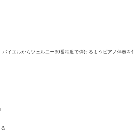
、バイエルからツェルニー30番程度で弾けるようピアノ伴奏を
光陽
すぐる