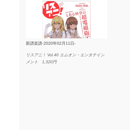
ス I LOVE．．． Official髭男dism やさしく
弾ける ピアノピース フェアリー 660円
BP2225 Kingdom of the Heavens 春畑道哉
バンドピース フェアリー 825円
新譜楽譜-2020年02月11日-
リスアニ！ Vol.40 エムオン・エンタテイン
メント 1,320円