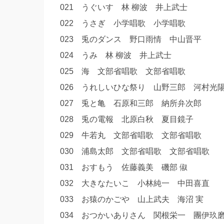
021 うぐいす 林 柳波 井上武士
022 うさぎ 小学唱歌 小学唱歌
023 兎のダンス 野口雨情 中山晋平
024 うみ 林 柳波 井上武士
025 海 文部省唱歌 文部省唱歌
026 うれしいひな祭り 山野三郎 河村
027 兎と亀 石原和三郎 納所弁次郎
028 兎の電報 北原白秋 夏目鏡子
029 牛若丸 文部省唱歌 文部省唱歌
030 浦島太郎 文部省唱歌 文部省唱歌
031 おすもう 佐藤義美 磯部 俶
032 大きなたいこ 小林純一 中田喜直
033 お猿のかごや 山上武夫 海沼 実
034 おつかいありさん 関根栄一 團伊