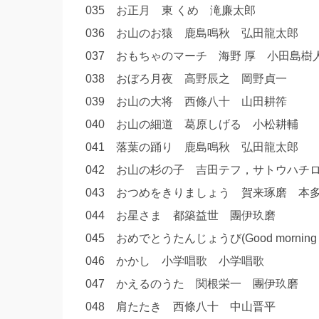
035 お正月 東 くめ 滝廉太郎
036 お山のお猿 鹿島鳴秋 弘田龍太郎
037 おもちゃのマーチ 海野 厚 小田島
038 おぼろ月夜 高野辰之 岡野貞一
039 お山の大将 西條八十 山田耕筰
040 お山の細道 葛原しげる 小松耕輔
041 落葉の踊り 鹿島鳴秋 弘田龍太郎
042 お山の杉の子 吉田テフ，サトウハ
043 おつめをきりましょう 賀来琢磨 
044 お星さま 都築益世 團伊玖磨
045 おめでとうたんじょうび(Good morning
046 かかし 小学唱歌 小学唱歌
047 かえるのうた 関根栄一 團伊玖磨
048 肩たたき 西條八十 中山晋平