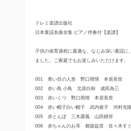
ドレミ楽譜出版社
日本童謡名曲全集 ピアノ伴奏付【楽譜】
子供の保育過程に最適な、なじみ深い童謡に
ました。ご家庭でもお楽しみいただけます。
001 青い目の人形 野口雨情 本居長世
002 赤い鳥 小鳥 北原白秋 成田為三
003 赤いくつ 野口雨情 本居長世
004 赤い帽子白い帽子 武内俊子 河村
005 赤とんぼ 三木露風 山田耕筰
006 赤ちゃんのお耳 都築益世 佐々木