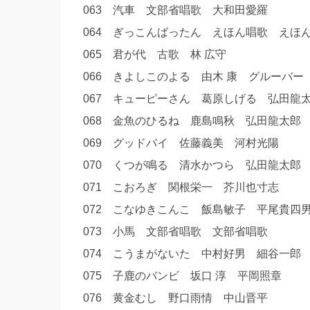
063 汽車 文部省唱歌 大和田愛羅
064 ぎっこんばったん えほん唱歌 え
065 君が代 古歌 林 広守
066 きよしこのよる 由木 康 グルーバ
067 キューピーさん 葛原しげる 弘田
068 金魚のひるね 鹿島鳴秋 弘田龍太
069 グッドバイ 佐藤義美 河村光陽
070 くつが鳴る 清水かつら 弘田龍太
071 こおろぎ 関根栄一 芥川也寸志
072 こなゆきこんこ 飯島敏子 平尾貴
073 小馬 文部省唱歌 文部省唱歌
074 こうまがないた 中村好男 細谷一
075 子鹿のバンビ 坂口 淳 平岡照章
076 黄金むし 野口雨情 中山晋平