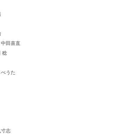
陽
保治
ー 中田喜直
田 稔
わらべうた
川也寸志