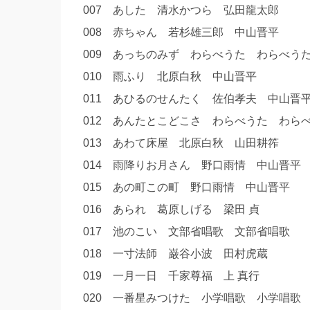
007 あした 清水かつら 弘田龍太郎
008 赤ちゃん 若杉雄三郎 中山晋平
009 あっちのみず わらべうた わらべ
010 雨ふり 北原白秋 中山晋平
011 あひるのせんたく 佐伯孝夫 中山
012 あんたとこどこさ わらべうた わ
013 あわて床屋 北原白秋 山田耕筰
014 雨降りお月さん 野口雨情 中山晋
015 あの町この町 野口雨情 中山晋平
016 あられ 葛原しげる 梁田 貞
017 池のこい 文部省唱歌 文部省唱歌
018 一寸法師 巌谷小波 田村虎蔵
019 一月一日 千家尊福 上 真行
020 一番星みつけた 小学唱歌 小学唱