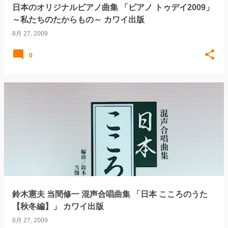
日本のオリジナルピアノ曲集 「ピアノ トゥデイ2009」
～私たちのたからもの～ カワイ出版
8月 27, 2009
0
鈴木憲夫 当間修一 混声合唱曲集 「日本 こころのうた
【秋冬編】」 カワイ出版
8月 27, 2009