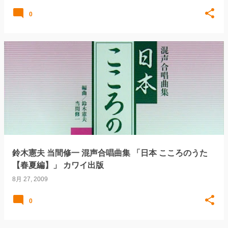
0
鈴木憲夫 当間修一 混声合唱曲集 「日本 こころのうた
【春夏編】」 カワイ出版
8月 27, 2009
0