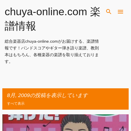
スキップしてメイン コンテンツに移動
chuya-online.com 楽
譜情報
総合楽器店chuya-online.comがお届けする、楽譜情
報です！バンドスコアやギター弾き語り楽譜、教則
本はもちろん、各種楽器の楽譜を取り揃えておりま
す。
8月, 2009の投稿を表示しています
すべて表示
投