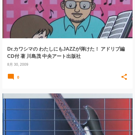
稿
Dr.カワシマの わたしにもJAZZが弾けた！ アドリブ編
CD付 著 川島茂 中央アート出版社
8月 30, 2009
0