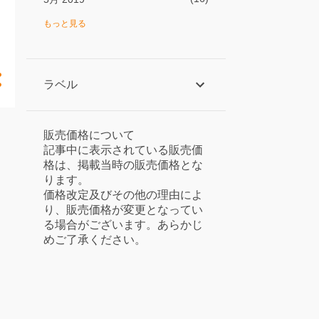
24
4月 2019
もっと見る
23
3月 2019
20
2月 2019
ラベル
21
1月 2019
27
12月 2018
販売価格について
29
11月 2018
記事中に表示されている販売価
格は、掲載当時の販売価格とな
21
10月 2018
ります。
価格改定及びその他の理由によ
19
9月 2018
り、販売価格が変更となってい
25
8月 2018
る場合がございます。あらかじ
めご了承ください。
21
7月 2018
26
6月 2018
25
5月 2018