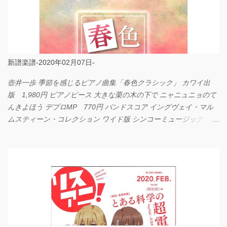
新譜楽譜-2020年02月07日-
壺井一歩 季節を感じるピアノ曲集「春色クラシック」 カワイ出
版 1,980円 ピアノピース 大きな栗の木の下で ニャニュニョのて
んきよほう デプロMP 770円 バンドスコア イングヴェイ・マル
ムスティーン・コレクション ワイド版 シンコーミュージック
4,290円 PPE11 やさしく弾けるピアノピース I LOVE．．．
Official髭男dism やさしく弾ける ピアノピース フェアリー 660円
BP2225 Kingdom of the Heavens 春畑道哉 バンドピース フェアリ
ー 825円