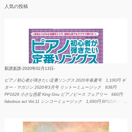
人気の投稿
新譜楽譜-2020年02月13日-
ピアノ初心者が弾きたい定番ソングス 2020年春夏号 1,100円 ギ
ター・マガジン 2020年3月号 リットーミュージック 838円
PP1629 小さな惑星 King Gnu ピアノピース フェアリー 660円
fabulous act Vol.11 シンコーミュージック 1,650円 BP2226 I
LOVE... Official髭男dism バンドピース フェアリー 825円