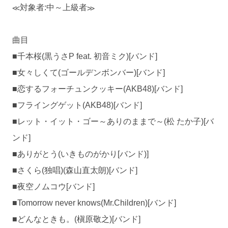
≪対象者:中～上級者≫
曲目
■千本桜(黒うさP feat. 初音ミク)[バンド]
■女々しくて(ゴールデンボンバー)[バンド]
■恋するフォーチュンクッキー(AKB48)[バンド]
■フライングゲット(AKB48)[バンド]
■レット・イット・ゴー～ありのままで～(松 たか子)[バ
ンド]
■ありがとう(いきものがかり[バンド)]
■さくら(独唱)(森山直太朗)[バンド]
■夜空ノムコウ[バンド]
■Tomorrow never knows(Mr.Children)[バンド]
■どんなときも。(槇原敬之)[バンド]