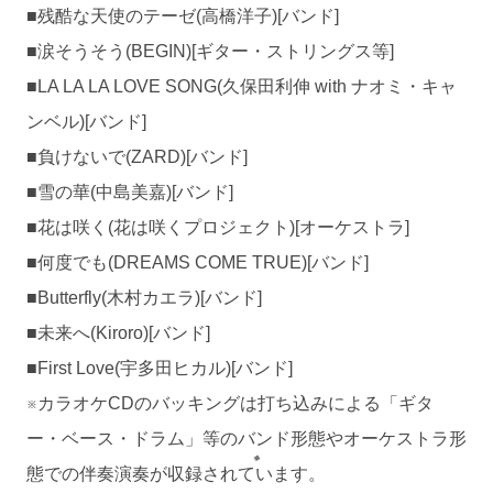
■残酷な天使のテーゼ(高橋洋子)[バンド]
■涙そうそう(BEGIN)[ギター・ストリングス等]
■LA LA LA LOVE SONG(久保田利伸 with ナオミ・キャ
ンベル)[バンド]
■負けないで(ZARD)[バンド]
■雪の華(中島美嘉)[バンド]
■花は咲く(花は咲くプロジェクト)[オーケストラ]
■何度でも(DREAMS COME TRUE)[バンド]
■Butterfly(木村カエラ)[バンド]
■未来へ(Kiroro)[バンド]
■First Love(宇多田ヒカル)[バンド]
※カラオケCDのバッキングは打ち込みによる「ギタ
ー・ベース・ドラム」等のバンド形態やオーケストラ形
態での伴奏演奏が収録されています。