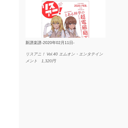
ス I LOVE．．． Official髭男dism やさしく
弾ける ピアノピース フェアリー 660円
BP2225 Kingdom of the Heavens 春畑道哉
バンドピース フェアリー 825円
新譜楽譜-2020年02月11日-
リスアニ！ Vol.40 エムオン・エンタテイン
メント 1,320円