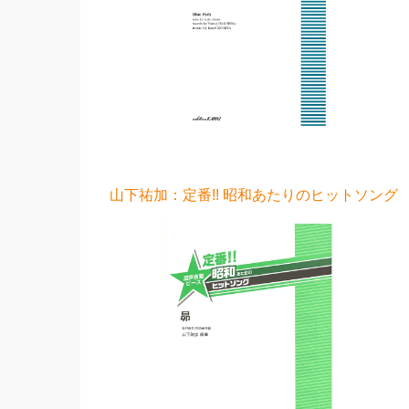
山下祐加：定番!! 昭和あたりのヒットソング 