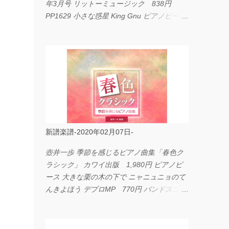
年3月号 リットーミュージック 838円
PP1629 小さな惑星 King Gnu ピアノピース
フェアリー 660円 fabulous act Vol.11 シン
コーミュージック 1,650円 BP2226 I
LOVE... Official髭男dism バンドピース フェ
アリー 825円
新譜楽譜-2020年02月07日-
壺井一歩 季節を感じるピアノ曲集「春色ク
ラシック」 カワイ出版 1,980円 ピアノピ
ース 大きな栗の木の下で ニャニュニョのて
んきよほう デプロMP 770円 バンドスコア
イングヴェイ・マルムスティーン・コレクシ
ョン ワイド版 シンコーミュージック
4,290円 PPE11 やさしく弾けるピアノピー