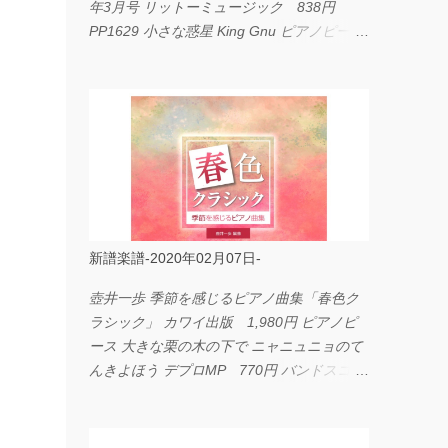
年3月号 リットーミュージック 838円
PP1629 小さな惑星 King Gnu ピアノピース
フェアリー 660円 fabulous act Vol.11 シン
コーミュージック 1,650円 BP2226 I
LOVE... Official髭男dism バンドピース フェ
アリー 825円
新譜楽譜-2020年02月07日-
壺井一歩 季節を感じるピアノ曲集「春色ク
ラシック」 カワイ出版 1,980円 ピアノピ
ース 大きな栗の木の下で ニャニュニョのて
んきよほう デプロMP 770円 バンドスコア
イングヴェイ・マルムスティーン・コレクシ
ョン ワイド版 シンコーミュージック
4,290円 PPE11 やさしく弾けるピアノピー