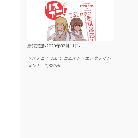
ス I LOVE．．． Official髭男dism やさしく
弾ける ピアノピース フェアリー 660円
BP2225 Kingdom of the Heavens 春畑道哉
バンドピース フェアリー 825円
新譜楽譜-2020年02月11日-
リスアニ！ Vol.40 エムオン・エンタテイン
メント 1,320円