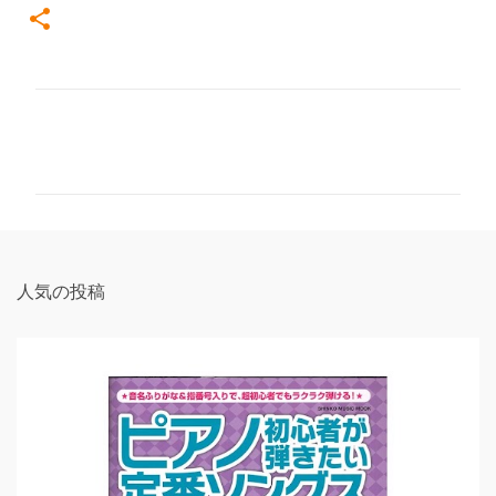
コ
メ
ン
ト
人気の投稿