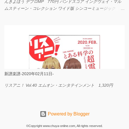
んきよほう デプロMP 770円 バンドスコア イングヴェイ・マル
ムスティーン・コレクション ワイド版 シンコーミュージック
4,290円 PPE11 やさしく弾けるピアノピース I LOVE．．．
Official髭男dism やさしく弾ける ピアノピース フェアリー 660円
BP2225 Kingdom of the Heavens 春畑道哉 バンドピース フェアリ
ー 825円
新譜楽譜-2020年02月11日-
リスアニ！ Vol.40 エムオン・エンタテインメント 1,320円
Powered by Blogger
©Copyright www.chuya-online.com, All rights reserved.