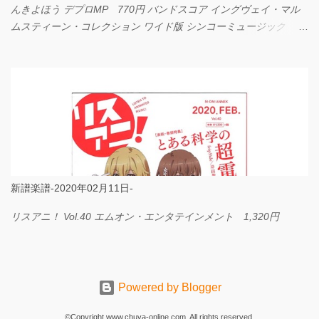
んきよほう デプロMP 770円 バンドスコア イングヴェイ・マル
ムスティーン・コレクション ワイド版 シンコーミュージック
4,290円 PPE11 やさしく弾けるピアノピース I LOVE．．．
Official髭男dism やさしく弾ける ピアノピース フェアリー 660円
BP2225 Kingdom of the Heavens 春畑道哉 バンドピース フェアリ
ー 825円
新譜楽譜-2020年02月11日-
リスアニ！ Vol.40 エムオン・エンタテインメント 1,320円
Powered by Blogger
©Copyright www.chuya-online.com, All rights reserved.