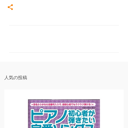
コ
メ
ン
ト
人気の投稿