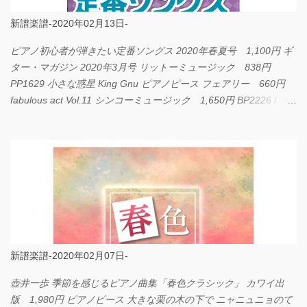
新譜楽譜-2020年02月13日-
ピアノ初心者が弾きたい定番ソングス 2020年春夏号 1,100円 ギ
ター・マガジン 2020年3月号 リットーミュージック 838円
PP1629 小さな惑星 King Gnu ピアノピース フェアリー 660円
fabulous act Vol.11 シンコーミュージック 1,650円 BP2226 I
LOVE... Official髭男dism バンドピース フェアリー 825円
新譜楽譜-2020年02月07日-
壺井一歩 季節を感じるピアノ曲集「春色クラシック」 カワイ出
版 1,980円 ピアノピース 大きな栗の木の下で ニャニュニョのて