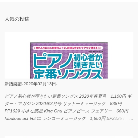
人気の投稿
新譜楽譜-2020年02月13日-
ピアノ初心者が弾きたい定番ソングス 2020年春夏号 1,100円 ギ
ター・マガジン 2020年3月号 リットーミュージック 838円
PP1629 小さな惑星 King Gnu ピアノピース フェアリー 660円
fabulous act Vol.11 シンコーミュージック 1,650円 BP2226 I
LOVE... Official髭男dism バンドピース フェアリー 825円