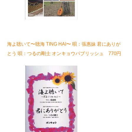
海よ聴いて〜聴海 TING HAI〜 唄：張惠妹 君にありが
とう 唄：つるの剛士 オンキョウパブリッシュ 770円