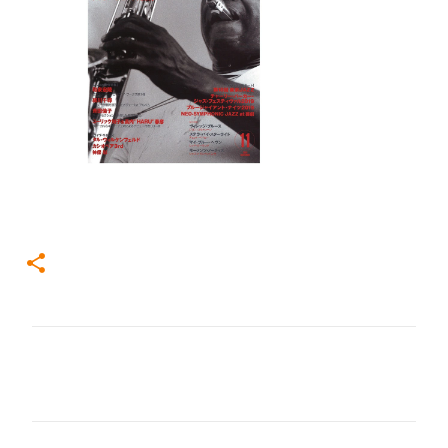
コ
メ
ン
ト