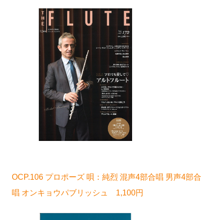
OCP.106 プロポーズ 唄：純烈 混声4部合唱 男声4部合
唱 オンキョウパブリッシュ 1,100円