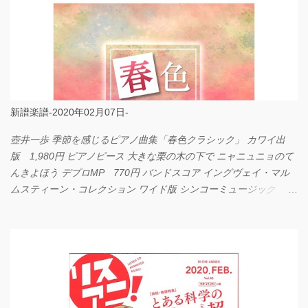
新譜楽譜-2020年02月07日-
壺井一歩 季節を感じるピアノ曲集「春色クラシック」 カワイ出
版 1,980円 ピアノピース 大きな栗の木の下で ニャニュニョのて
んきよほう デプロMP 770円 バンドスコア イングヴェイ・マル
ムスティーン・コレクション ワイド版 シンコーミュージック
4,290円 PPE11 やさしく弾けるピアノピース I LOVE．．．
Official髭男dism やさしく弾ける ピアノピース フェアリー 660円
BP2225 Kingdom of the Heavens 春畑道哉 バンドピース フェアリ
ー 825円