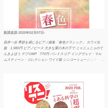
新譜楽譜-2020年02月07日-
壺井一歩 季節を感じるピアノ曲集「春色クラシック」 カワイ出
版 1,980円 ピアノピース 大きな栗の木の下で ニャニュニョのて
んきよほう デプロMP 770円 バンドスコア イングヴェイ・マル
ムスティーン・コレクション ワイド版 シンコーミュージック
4,290円 PPE11 やさしく弾けるピアノピース I LOVE．．．
Official髭男dism やさしく弾ける ピアノピース フェアリー 660円
BP2225 Kingdom of the Heavens 春畑道哉 バンドピース フェアリ
ー 825円