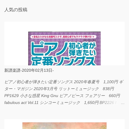
人気の投稿
新譜楽譜-2020年02月13日-
ピアノ初心者が弾きたい定番ソングス 2020年春夏号 1,100円 ギ
ター・マガジン 2020年3月号 リットーミュージック 838円
PP1629 小さな惑星 King Gnu ピアノピース フェアリー 660円
fabulous act Vol.11 シンコーミュージック 1,650円 BP2226 I
LOVE... Official髭男dism バンドピース フェアリー 825円