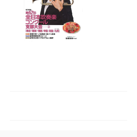
コ
メ
ン
ト