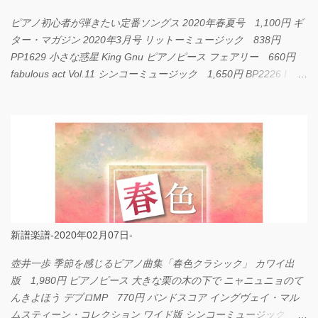
ピアノ初心者が弾きたい定番ソングス 2020年春夏号 1,100円 ギ
ター・マガジン 2020年3月号 リットーミュージック 838円
PP1629 小さな惑星 King Gnu ピアノピース フェアリー 660円
fabulous act Vol.11 シンコーミュージック 1,650円 BP2226 I
LOVE... Official髭男dism バンドピース フェアリー 825円
新譜楽譜-2020年02月07日-
壺井一歩 季節を感じるピアノ曲集「春色クラシック」 カワイ出
版 1,980円 ピアノピース 大きな栗の木の下で ニャニュニョのて
んきよほう デプロMP 770円 バンドスコア イングヴェイ・マル
ムスティーン・コレクション ワイド版 シンコーミュージック