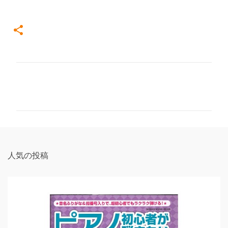
コ
メ
ン
ト
人気の投稿