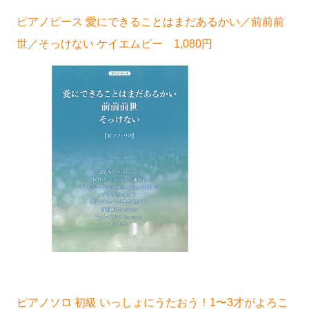
ピアノピース 愛にできることはまだあるかい／前前前
世／そっけない ケイエムピー 1,080円
ピアノソロ 初級 いっしょにうたおう！1〜3才がよろこ