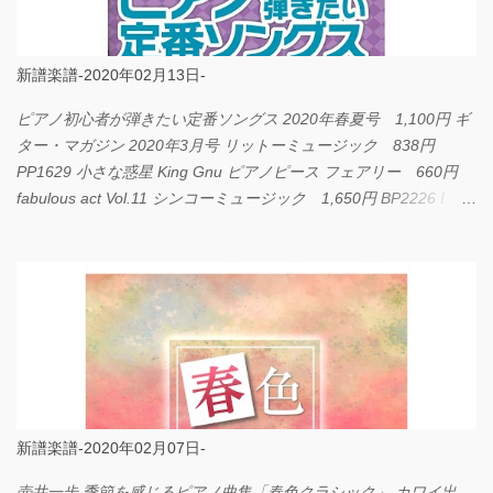
新譜楽譜-2020年02月13日-
ピアノ初心者が弾きたい定番ソングス 2020年春夏号 1,100円 ギ
ター・マガジン 2020年3月号 リットーミュージック 838円
PP1629 小さな惑星 King Gnu ピアノピース フェアリー 660円
fabulous act Vol.11 シンコーミュージック 1,650円 BP2226 I
LOVE... Official髭男dism バンドピース フェアリー 825円
新譜楽譜-2020年02月07日-
壺井一歩 季節を感じるピアノ曲集「春色クラシック」 カワイ出