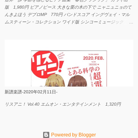
版 1,980円 ピアノピース 大きな栗の木の下で ニャニュニョのて
んきよほう デプロMP 770円 バンドスコア イングヴェイ・マル
ムスティーン・コレクション ワイド版 シンコーミュージック
4,290円 PPE11 やさしく弾けるピアノピース I LOVE．．．
Official髭男dism やさしく弾ける ピアノピース フェアリー 660円
BP2225 Kingdom of the Heavens 春畑道哉 バンドピース フェアリ
ー 825円
新譜楽譜-2020年02月11日-
リスアニ！ Vol.40 エムオン・エンタテインメント 1,320円
Powered by Blogger