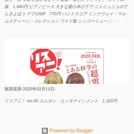
版 1,980円 ピアノピース 大きな栗の木の下で ニャニュニョのて
んきよほう デプロMP 770円 バンドスコア イングヴェイ・マル
ムスティーン・コレクション ワイド版 シンコーミュージック
4,290円 PPE11 やさしく弾けるピアノピース I LOVE．．．
Official髭男dism やさしく弾ける ピアノピース フェアリー 660円
BP2225 Kingdom of the Heavens 春畑道哉 バンドピース フェアリ
ー 825円
新譜楽譜-2020年02月11日-
リスアニ！ Vol.40 エムオン・エンタテインメント 1,320円
Powered by Blogger