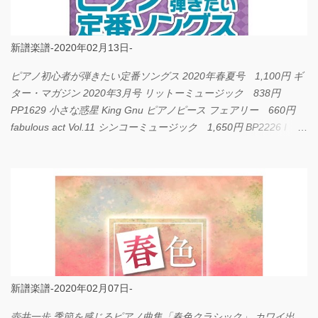
新譜楽譜-2020年02月13日-
ピアノ初心者が弾きたい定番ソングス 2020年春夏号 1,100円 ギ
ター・マガジン 2020年3月号 リットーミュージック 838円
PP1629 小さな惑星 King Gnu ピアノピース フェアリー 660円
fabulous act Vol.11 シンコーミュージック 1,650円 BP2226 I
LOVE... Official髭男dism バンドピース フェアリー 825円
新譜楽譜-2020年02月07日-
壺井一歩 季節を感じるピアノ曲集「春色クラシック」 カワイ出