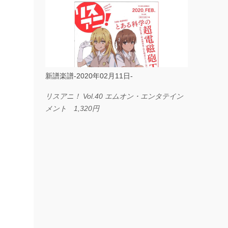
ス I LOVE．．． Official髭男dism やさしく
弾ける ピアノピース フェアリー 660円
BP2225 Kingdom of the Heavens 春畑道哉
バンドピース フェアリー 825円
新譜楽譜-2020年02月11日-
リスアニ！ Vol.40 エムオン・エンタテイン
メント 1,320円