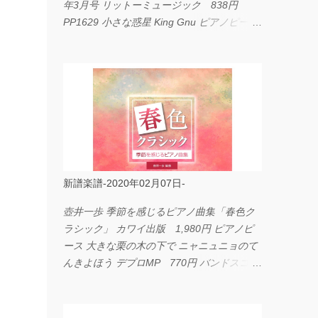
年3月号 リットーミュージック 838円
PP1629 小さな惑星 King Gnu ピアノピース
フェアリー 660円 fabulous act Vol.11 シン
コーミュージック 1,650円 BP2226 I
LOVE... Official髭男dism バンドピース フェ
アリー 825円
新譜楽譜-2020年02月07日-
壺井一歩 季節を感じるピアノ曲集「春色ク
ラシック」 カワイ出版 1,980円 ピアノピ
ース 大きな栗の木の下で ニャニュニョのて
んきよほう デプロMP 770円 バンドスコア
イングヴェイ・マルムスティーン・コレクシ
ョン ワイド版 シンコーミュージック
4,290円 PPE11 やさしく弾けるピアノピー