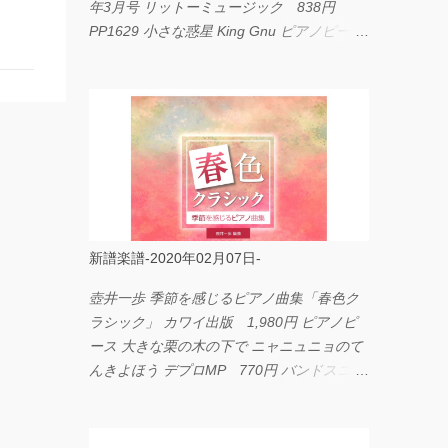
年3月号 リットーミュージック 838円
PP1629 小さな惑星 King Gnu ピアノピース
フェアリー 660円 fabulous act Vol.11 シン
コーミュージック 1,650円 BP2226 I
LOVE... Official髭男dism バンドピース フェ
アリー 825円
新譜楽譜-2020年02月07日-
壺井一歩 季節を感じるピアノ曲集「春色ク
ラシック」 カワイ出版 1,980円 ピアノピ
ース 大きな栗の木の下で ニャニュニョのて
んきよほう デプロMP 770円 バンドスコア
イングヴェイ・マルムスティーン・コレクシ
ョン ワイド版 シンコーミュージック
4,290円 PPE11 やさしく弾けるピアノピー