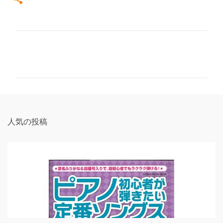
コ
メ
ン
ト
人気の投稿