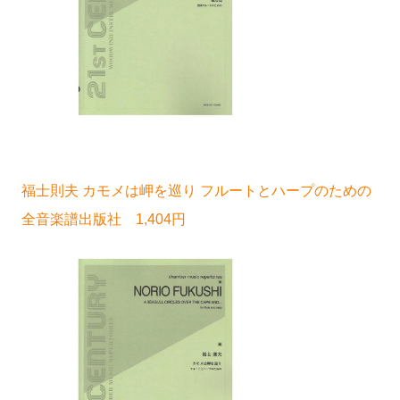
福士則夫 カモメは岬を巡り フルートとハープのための
全音楽譜出版社 1,404円