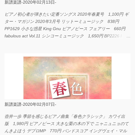
新譜楽譜-2020年02月13日-
ピアノ初心者が弾きたい定番ソングス 2020年春夏号 1,100円 ギ
ター・マガジン 2020年3月号 リットーミュージック 838円
PP1629 小さな惑星 King Gnu ピアノピース フェアリー 660円
fabulous act Vol.11 シンコーミュージック 1,650円 BP2226 I
LOVE... Official髭男dism バンドピース フェアリー 825円
新譜楽譜-2020年02月07日-
壺井一歩 季節を感じるピアノ曲集「春色クラシック」 カワイ出
版 1,980円 ピアノピース 大きな栗の木の下で ニャニュニョのて
んきよほう デプロMP 770円 バンドスコア イングヴェイ・マル