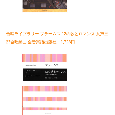
合唱ライブラリー ブラームス 12の歌とロマンス 女声三
部合唱編曲 全音楽譜出版社 1,728円