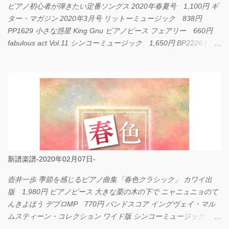
ピアノ初心者が弾きたい定番ソングス 2020年春夏号 1,100円 ギ
ター・マガジン 2020年3月号 リットーミュージック 838円
PP1629 小さな惑星 King Gnu ピアノピース フェアリー 660円
fabulous act Vol.11 シンコーミュージック 1,650円 BP2226 I
LOVE... Official髭男dism バンドピース フェアリー 825円
新譜楽譜-2020年02月07日-
壺井一歩 季節を感じるピアノ曲集「春色クラシック」 カワイ出
版 1,980円 ピアノピース 大きな栗の木の下で ニャニュニョのて
んきよほう デプロMP 770円 バンドスコア イングヴェイ・マル
ムスティーン・コレクション ワイド版 シンコーミュージック
4,290円 PPE11 やさしく弾けるピアノピース I LOVE．．．