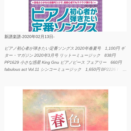
新譜楽譜-2020年02月13日-
ピアノ初心者が弾きたい定番ソングス 2020年春夏号 1,100円 ギ
ター・マガジン 2020年3月号 リットーミュージック 838円
PP1629 小さな惑星 King Gnu ピアノピース フェアリー 660円
fabulous act Vol.11 シンコーミュージック 1,650円 BP2226 I
LOVE... Official髭男dism バンドピース フェアリー 825円