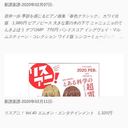
新譜楽譜-2020年02月07日-
壺井一歩 季節を感じるピアノ曲集「春色クラシック」 カワイ出
版 1,980円 ピアノピース 大きな栗の木の下で ニャニュニョのて
んきよほう デプロMP 770円 バンドスコア イングヴェイ・マル
ムスティーン・コレクション ワイド版 シンコーミュージック
4,290円 PPE11 やさしく弾けるピアノピース I LOVE．．．
Official髭男dism やさしく弾ける ピアノピース フェアリー 660円
BP2225 Kingdom of the Heavens 春畑道哉 バンドピース フェアリ
ー 825円
新譜楽譜-2020年02月11日-
リスアニ！ Vol.40 エムオン・エンタテインメント 1,320円