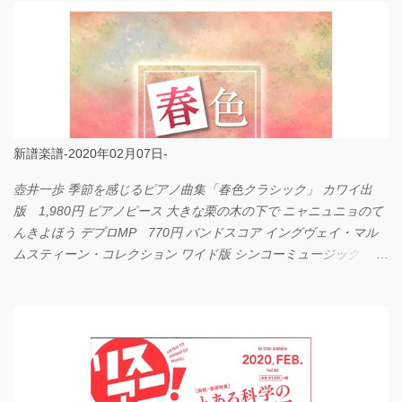
新譜楽譜-2020年02月07日-
壺井一歩 季節を感じるピアノ曲集「春色クラシック」 カワイ出
版 1,980円 ピアノピース 大きな栗の木の下で ニャニュニョのて
んきよほう デプロMP 770円 バンドスコア イングヴェイ・マル
ムスティーン・コレクション ワイド版 シンコーミュージック
4,290円 PPE11 やさしく弾けるピアノピース I LOVE．．．
Official髭男dism やさしく弾ける ピアノピース フェアリー 660円
BP2225 Kingdom of the Heavens 春畑道哉 バンドピース フェアリ
ー 825円