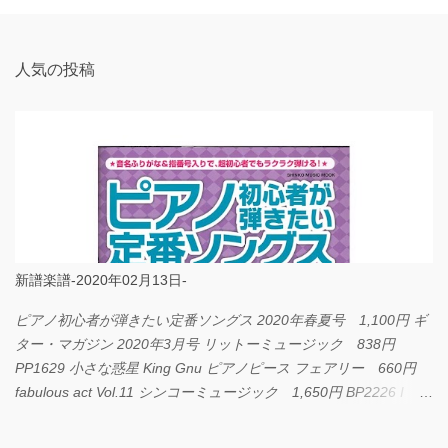
ト
人気の投稿
新譜楽譜-2020年02月13日-
ピアノ初心者が弾きたい定番ソングス 2020年春夏号 1,100円 ギ
ター・マガジン 2020年3月号 リットーミュージック 838円
PP1629 小さな惑星 King Gnu ピアノピース フェアリー 660円
fabulous act Vol.11 シンコーミュージック 1,650円 BP2226 I
LOVE... Official髭男dism バンドピース フェアリー 825円