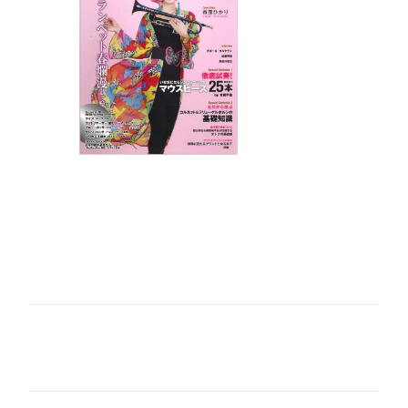
コ
メ
ン