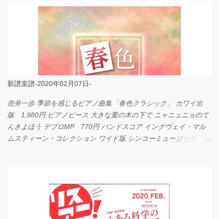
新譜楽譜-2020年02月07日-
壺井一歩 季節を感じるピアノ曲集「春色クラシック」 カワイ出
版 1,980円 ピアノピース 大きな栗の木の下で ニャニュニョのて
んきよほう デプロMP 770円 バンドスコア イングヴェイ・マル
ムスティーン・コレクション ワイド版 シンコーミュージック
4,290円 PPE11 やさしく弾けるピアノピース I LOVE．．．
Official髭男dism やさしく弾ける ピアノピース フェアリー 660円
BP2225 Kingdom of the Heavens 春畑道哉 バンドピース フェアリ
ー 825円