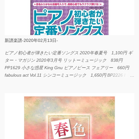
新譜楽譜-2020年02月13日-
ピアノ初心者が弾きたい定番ソングス 2020年春夏号 1,100円 ギ
ター・マガジン 2020年3月号 リットーミュージック 838円
PP1629 小さな惑星 King Gnu ピアノピース フェアリー 660円
fabulous act Vol.11 シンコーミュージック 1,650円 BP2226 I
LOVE... Official髭男dism バンドピース フェアリー 825円