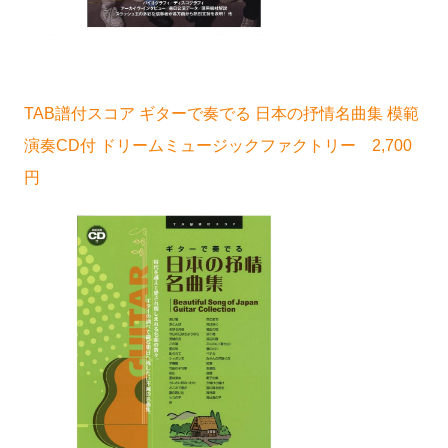
TAB譜付スコア ギターで奏でる 日本の抒情名曲集 模範
演奏CD付 ドリームミュージックファクトリー 2,700
円