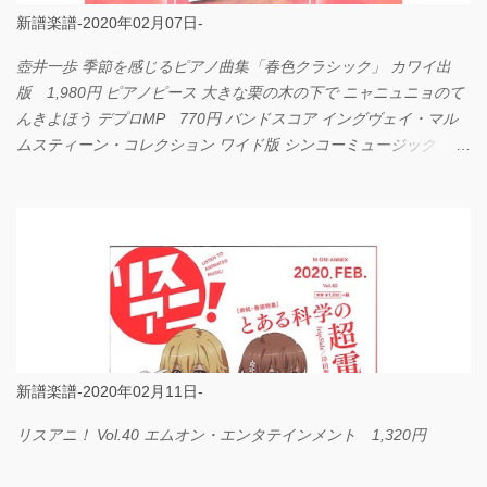
新譜楽譜-2020年02月07日-
壺井一歩 季節を感じるピアノ曲集「春色クラシック」 カワイ出
版 1,980円 ピアノピース 大きな栗の木の下で ニャニュニョのて
んきよほう デプロMP 770円 バンドスコア イングヴェイ・マル
ムスティーン・コレクション ワイド版 シンコーミュージック
4,290円 PPE11 やさしく弾けるピアノピース I LOVE．．．
Official髭男dism やさしく弾ける ピアノピース フェアリー 660円
BP2225 Kingdom of the Heavens 春畑道哉 バンドピース フェアリ
ー 825円
新譜楽譜-2020年02月11日-
リスアニ！ Vol.40 エムオン・エンタテインメント 1,320円