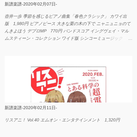
新譜楽譜-2020年02月07日-
壺井一歩 季節を感じるピアノ曲集「春色クラシック」 カワイ出
版 1,980円 ピアノピース 大きな栗の木の下で ニャニュニョのて
んきよほう デプロMP 770円 バンドスコア イングヴェイ・マル
ムスティーン・コレクション ワイド版 シンコーミュージック
4,290円 PPE11 やさしく弾けるピアノピース I LOVE．．．
Official髭男dism やさしく弾ける ピアノピース フェアリー 660円
BP2225 Kingdom of the Heavens 春畑道哉 バンドピース フェアリ
ー 825円
新譜楽譜-2020年02月11日-
リスアニ！ Vol.40 エムオン・エンタテインメント 1,320円