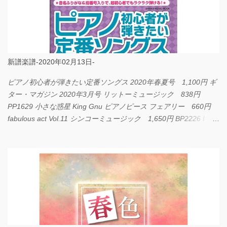
新譜楽譜-2020年02月13日-
ピアノ初心者が弾きたい定番ソングス 2020年春夏号 1,100円 ギ
ター・マガジン 2020年3月号 リットーミュージック 838円
PP1629 小さな惑星 King Gnu ピアノピース フェアリー 660円
fabulous act Vol.11 シンコーミュージック 1,650円 BP2226 I
LOVE... Official髭男dism バンドピース フェアリー 825円