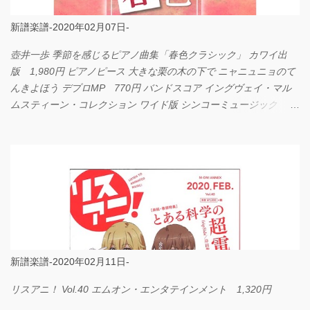
新譜楽譜-2020年02月07日-
壺井一歩 季節を感じるピアノ曲集「春色クラシック」 カワイ出
版 1,980円 ピアノピース 大きな栗の木の下で ニャニュニョのて
んきよほう デプロMP 770円 バンドスコア イングヴェイ・マル
ムスティーン・コレクション ワイド版 シンコーミュージック
4,290円 PPE11 やさしく弾けるピアノピース I LOVE．．．
Official髭男dism やさしく弾ける ピアノピース フェアリー 660円
BP2225 Kingdom of the Heavens 春畑道哉 バンドピース フェアリ
ー 825円
新譜楽譜-2020年02月11日-
リスアニ！ Vol.40 エムオン・エンタテインメント 1,320円