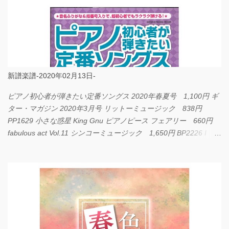
新譜楽譜-2020年02月13日-
ピアノ初心者が弾きたい定番ソングス 2020年春夏号 1,100円 ギ
ター・マガジン 2020年3月号 リットーミュージック 838円
PP1629 小さな惑星 King Gnu ピアノピース フェアリー 660円
fabulous act Vol.11 シンコーミュージック 1,650円 BP2226 I
LOVE... Official髭男dism バンドピース フェアリー 825円