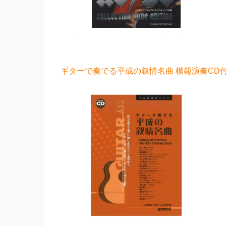
ギターで奏でる平成の叙情名曲 模範演奏CD付 