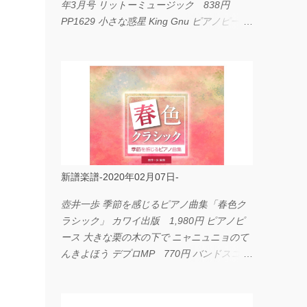
年3月号 リットーミュージック 838円
PP1629 小さな惑星 King Gnu ピアノピース
フェアリー 660円 fabulous act Vol.11 シン
コーミュージック 1,650円 BP2226 I
LOVE... Official髭男dism バンドピース フェ
アリー 825円
新譜楽譜-2020年02月07日-
壺井一歩 季節を感じるピアノ曲集「春色ク
ラシック」 カワイ出版 1,980円 ピアノピ
ース 大きな栗の木の下で ニャニュニョのて
んきよほう デプロMP 770円 バンドスコア
イングヴェイ・マルムスティーン・コレクシ
ョン ワイド版 シンコーミュージック
4,290円 PPE11 やさしく弾けるピアノピー