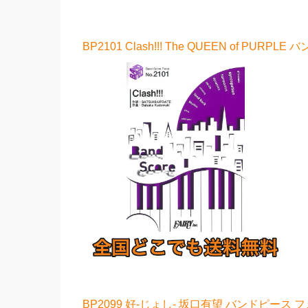
BP2101 Clash!!! The QUEEN of PUR
BP2099 好-じょし- 坂口有望 バンドピース 