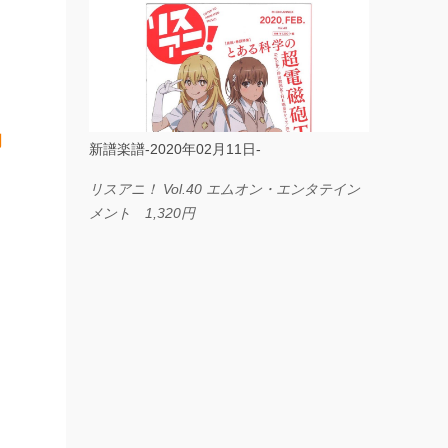
ス I LOVE．．． Official髭男dism やさしく
弾ける ピアノピース フェアリー 660円
BP2225 Kingdom of the Heavens 春畑道哉
バンドピース フェアリー 825円
円
新譜楽譜-2020年02月11日-
リスアニ！ Vol.40 エムオン・エンタテイン
メント 1,320円