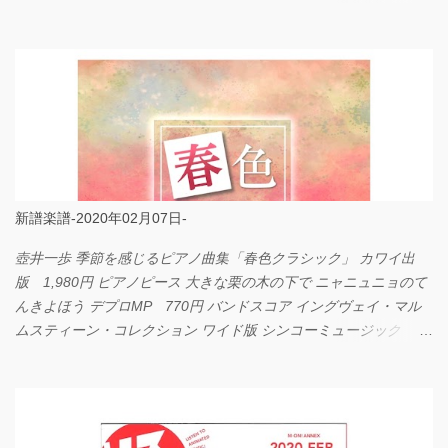
LOVE... Official髭男dism バンドピース フェアリー 825円
新譜楽譜-2020年02月07日-
壺井一歩 季節を感じるピアノ曲集「春色クラシック」 カワイ出
版 1,980円 ピアノピース 大きな栗の木の下で ニャニュニョのて
んきよほう デプロMP 770円 バンドスコア イングヴェイ・マル
ムスティーン・コレクション ワイド版 シンコーミュージック
4,290円 PPE11 やさしく弾けるピアノピース I LOVE．．．
Official髭男dism やさしく弾ける ピアノピース フェアリー 660円
BP2225 Kingdom of the Heavens 春畑道哉 バンドピース フェアリ
ー 825円