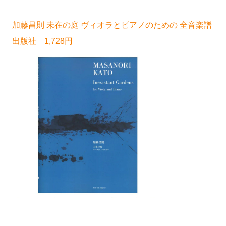
加藤昌則 未在の庭 ヴィオラとピアノのための 全音楽譜
出版社 1,728円