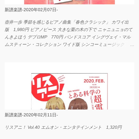
新譜楽譜-2020年02月07日-
壺井一歩 季節を感じるピアノ曲集「春色クラシック」 カワイ出
版 1,980円 ピアノピース 大きな栗の木の下で ニャニュニョのて
んきよほう デプロMP 770円 バンドスコア イングヴェイ・マル
ムスティーン・コレクション ワイド版 シンコーミュージック
4,290円 PPE11 やさしく弾けるピアノピース I LOVE．．．
Official髭男dism やさしく弾ける ピアノピース フェアリー 660円
BP2225 Kingdom of the Heavens 春畑道哉 バンドピース フェアリ
ー 825円
新譜楽譜-2020年02月11日-
リスアニ！ Vol.40 エムオン・エンタテインメント 1,320円