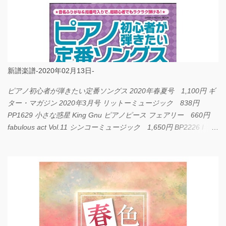
新譜楽譜-2020年02月13日-
ピアノ初心者が弾きたい定番ソングス 2020年春夏号 1,100円 ギ
ター・マガジン 2020年3月号 リットーミュージック 838円
PP1629 小さな惑星 King Gnu ピアノピース フェアリー 660円
fabulous act Vol.11 シンコーミュージック 1,650円 BP2226 I
LOVE... Official髭男dism バンドピース フェアリー 825円