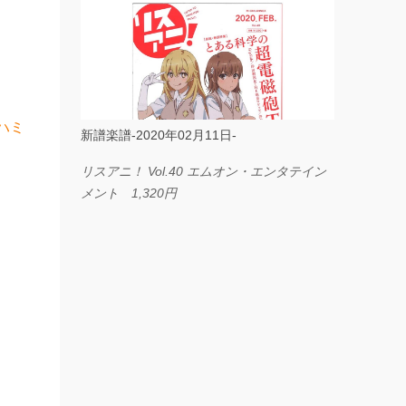
ス I LOVE．．． Official髭男dism やさしく
弾ける ピアノピース フェアリー 660円
BP2225 Kingdom of the Heavens 春畑道哉
バンドピース フェアリー 825円
ハミ
新譜楽譜-2020年02月11日-
リスアニ！ Vol.40 エムオン・エンタテイン
メント 1,320円