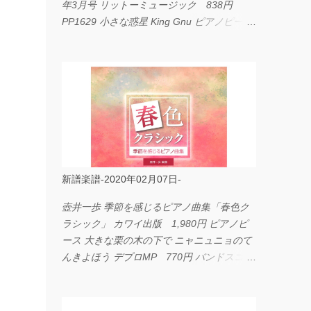
年3月号 リットーミュージック 838円
PP1629 小さな惑星 King Gnu ピアノピース
フェアリー 660円 fabulous act Vol.11 シン
コーミュージック 1,650円 BP2226 I
LOVE... Official髭男dism バンドピース フェ
アリー 825円
新譜楽譜-2020年02月07日-
壺井一歩 季節を感じるピアノ曲集「春色ク
ラシック」 カワイ出版 1,980円 ピアノピ
ース 大きな栗の木の下で ニャニュニョのて
んきよほう デプロMP 770円 バンドスコア
イングヴェイ・マルムスティーン・コレクシ
ョン ワイド版 シンコーミュージック
4,290円 PPE11 やさしく弾けるピアノピー