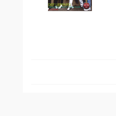
コ
メ
ン
ト