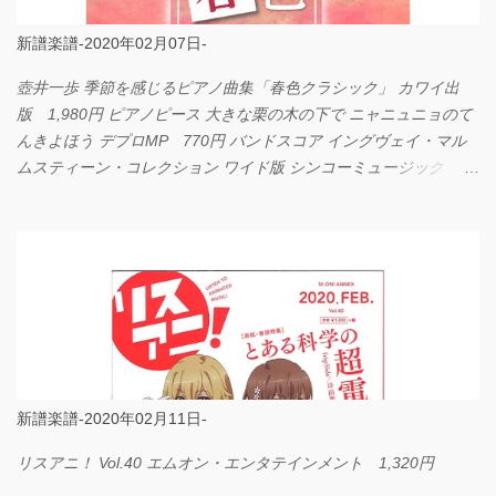
新譜楽譜-2020年02月07日-
壺井一歩 季節を感じるピアノ曲集「春色クラシック」 カワイ出
版 1,980円 ピアノピース 大きな栗の木の下で ニャニュニョのて
んきよほう デプロMP 770円 バンドスコア イングヴェイ・マル
ムスティーン・コレクション ワイド版 シンコーミュージック
4,290円 PPE11 やさしく弾けるピアノピース I LOVE．．．
Official髭男dism やさしく弾ける ピアノピース フェアリー 660円
BP2225 Kingdom of the Heavens 春畑道哉 バンドピース フェアリ
ー 825円
新譜楽譜-2020年02月11日-
リスアニ！ Vol.40 エムオン・エンタテインメント 1,320円