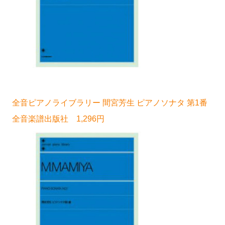
全音ピアノライブラリー 間宮芳生 ピアノソナタ 第1番
全音楽譜出版社 1,296円