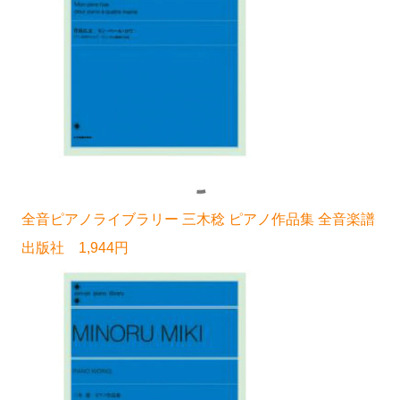
全音ピアノライブラリー 三木稔 ピアノ作品集 全音楽譜
出版社 1,944円