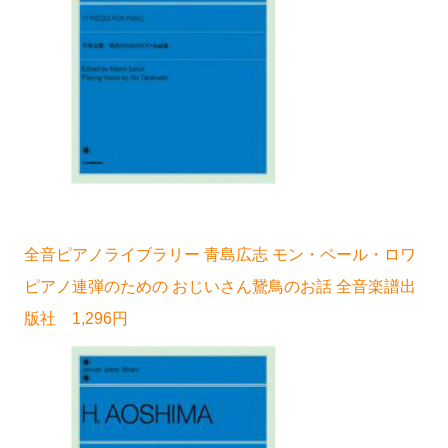
全音ピアノライブラリー 青島広志 モン・ペール・ロワ
ピアノ連弾のための おじいさん鵞鳥のお話 全音楽譜出
版社 1,296円