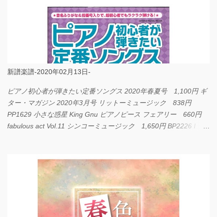
新譜楽譜-2020年02月13日-
ピアノ初心者が弾きたい定番ソングス 2020年春夏号 1,100円 ギ
ター・マガジン 2020年3月号 リットーミュージック 838円
PP1629 小さな惑星 King Gnu ピアノピース フェアリー 660円
fabulous act Vol.11 シンコーミュージック 1,650円 BP2226 I
LOVE... Official髭男dism バンドピース フェアリー 825円