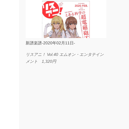
ス I LOVE．．． Official髭男dism やさしく
弾ける ピアノピース フェアリー 660円
BP2225 Kingdom of the Heavens 春畑道哉
バンドピース フェアリー 825円
新譜楽譜-2020年02月11日-
リスアニ！ Vol.40 エムオン・エンタテイン
メント 1,320円