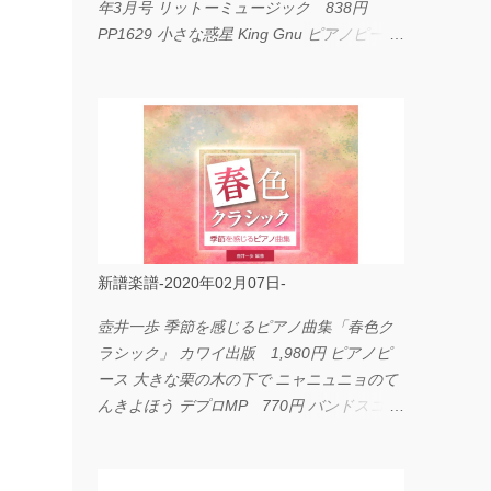
年3月号 リットーミュージック 838円
PP1629 小さな惑星 King Gnu ピアノピース
フェアリー 660円 fabulous act Vol.11 シン
コーミュージック 1,650円 BP2226 I
LOVE... Official髭男dism バンドピース フェ
アリー 825円
新譜楽譜-2020年02月07日-
壺井一歩 季節を感じるピアノ曲集「春色ク
ラシック」 カワイ出版 1,980円 ピアノピ
ース 大きな栗の木の下で ニャニュニョのて
んきよほう デプロMP 770円 バンドスコア
イングヴェイ・マルムスティーン・コレクシ
ョン ワイド版 シンコーミュージック
4,290円 PPE11 やさしく弾けるピアノピー