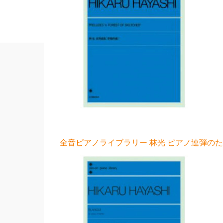
全音ピアノライブラリー 林光 ピアノ連弾のため