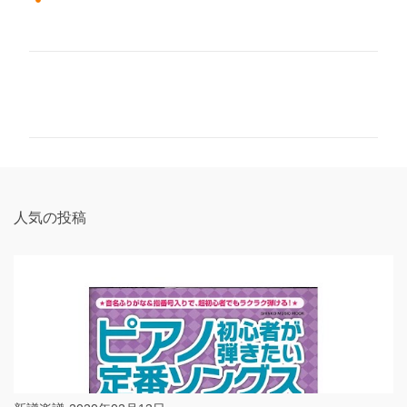
コ
メ
ン
ト
人気の投稿