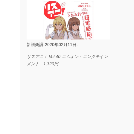
ス I LOVE．．． Official髭男dism やさしく
弾ける ピアノピース フェアリー 660円
BP2225 Kingdom of the Heavens 春畑道哉
バンドピース フェアリー 825円
新譜楽譜-2020年02月11日-
リスアニ！ Vol.40 エムオン・エンタテイン
メント 1,320円