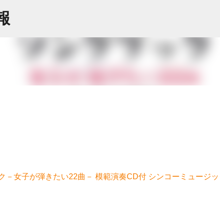
スキップしてメイン コンテンツに移動
情報
ク－女子が弾きたい22曲－ 模範演奏CD付 シンコーミュージ