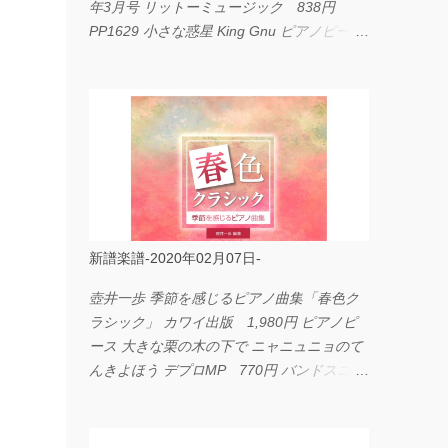
年3月号 リットーミュージック 838円
PP1629 小さな惑星 King Gnu ピアノピース
フェアリー 660円 fabulous act Vol.11 シン
コーミュージック 1,650円 BP2226 I
LOVE... Official髭男dism バンドピース フェ
アリー 825円
新譜楽譜-2020年02月07日-
壺井一歩 季節を感じるピアノ曲集「春色ク
ラシック」 カワイ出版 1,980円 ピアノピ
ース 大きな栗の木の下で ニャニュニョのて
んきよほう デプロMP 770円 バンドスコア
イングヴェイ・マルムスティーン・コレクシ
ョン ワイド版 シンコーミュージック
4,290円 PPE11 やさしく弾けるピアノピー