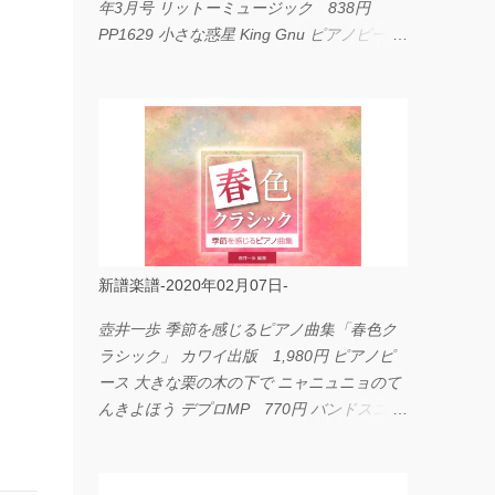
年3月号 リットーミュージック 838円
PP1629 小さな惑星 King Gnu ピアノピース
フェアリー 660円 fabulous act Vol.11 シン
コーミュージック 1,650円 BP2226 I
LOVE... Official髭男dism バンドピース フェ
アリー 825円
新譜楽譜-2020年02月07日-
壺井一歩 季節を感じるピアノ曲集「春色ク
ラシック」 カワイ出版 1,980円 ピアノピ
ース 大きな栗の木の下で ニャニュニョのて
んきよほう デプロMP 770円 バンドスコア
イングヴェイ・マルムスティーン・コレクシ
ョン ワイド版 シンコーミュージック
4,290円 PPE11 やさしく弾けるピアノピー