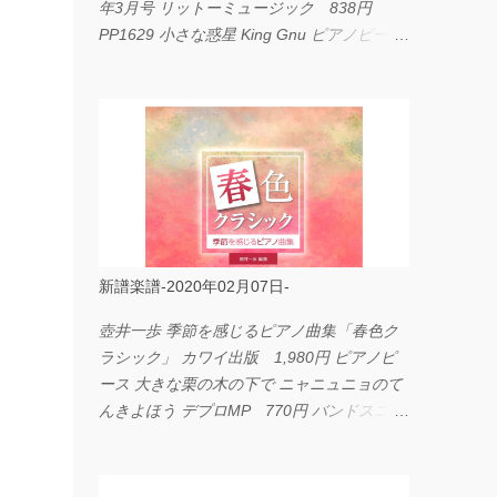
年3月号 リットーミュージック 838円
PP1629 小さな惑星 King Gnu ピアノピース
フェアリー 660円 fabulous act Vol.11 シン
コーミュージック 1,650円 BP2226 I
LOVE... Official髭男dism バンドピース フェ
アリー 825円
新譜楽譜-2020年02月07日-
壺井一歩 季節を感じるピアノ曲集「春色ク
ラシック」 カワイ出版 1,980円 ピアノピ
ース 大きな栗の木の下で ニャニュニョのて
んきよほう デプロMP 770円 バンドスコア
イングヴェイ・マルムスティーン・コレクシ
ョン ワイド版 シンコーミュージック
4,290円 PPE11 やさしく弾けるピアノピー