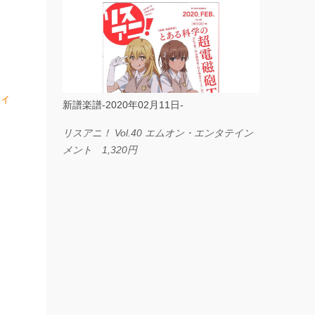
ス I LOVE．．． Official髭男dism やさしく
弾ける ピアノピース フェアリー 660円
BP2225 Kingdom of the Heavens 春畑道哉
バンドピース フェアリー 825円
ィ
新譜楽譜-2020年02月11日-
リスアニ！ Vol.40 エムオン・エンタテイン
メント 1,320円