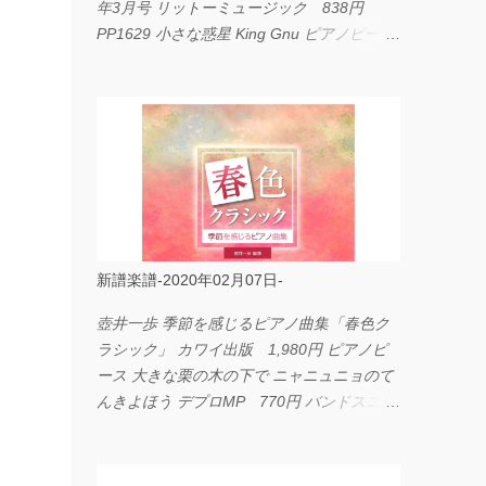
年3月号 リットーミュージック 838円
PP1629 小さな惑星 King Gnu ピアノピース
フェアリー 660円 fabulous act Vol.11 シン
コーミュージック 1,650円 BP2226 I
LOVE... Official髭男dism バンドピース フェ
アリー 825円
新譜楽譜-2020年02月07日-
壺井一歩 季節を感じるピアノ曲集「春色ク
ラシック」 カワイ出版 1,980円 ピアノピ
ース 大きな栗の木の下で ニャニュニョのて
んきよほう デプロMP 770円 バンドスコア
イングヴェイ・マルムスティーン・コレクシ
ョン ワイド版 シンコーミュージック
4,290円 PPE11 やさしく弾けるピアノピー