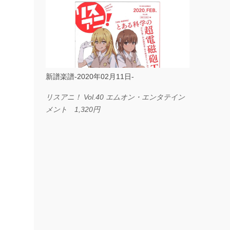
ス I LOVE．．． Official髭男dism やさしく
弾ける ピアノピース フェアリー 660円
BP2225 Kingdom of the Heavens 春畑道哉
バンドピース フェアリー 825円
新譜楽譜-2020年02月11日-
リスアニ！ Vol.40 エムオン・エンタテイン
メント 1,320円