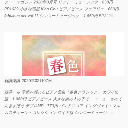
ター・マガジン 2020年3月号 リットーミュージック 838円
PP1629 小さな惑星 King Gnu ピアノピース フェアリー 660円
fabulous act Vol.11 シンコーミュージック 1,650円 BP2226 I
LOVE... Official髭男dism バンドピース フェアリー 825円
新譜楽譜-2020年02月07日-
壺井一歩 季節を感じるピアノ曲集「春色クラシック」 カワイ出
版 1,980円 ピアノピース 大きな栗の木の下で ニャニュニョのて
んきよほう デプロMP 770円 バンドスコア イングヴェイ・マル
ムスティーン・コレクション ワイド版 シンコーミュージック
4,290円 PPE11 やさしく弾けるピアノピース I LOVE．．．
Official髭男dism やさしく弾ける ピアノピース フェアリー 660円