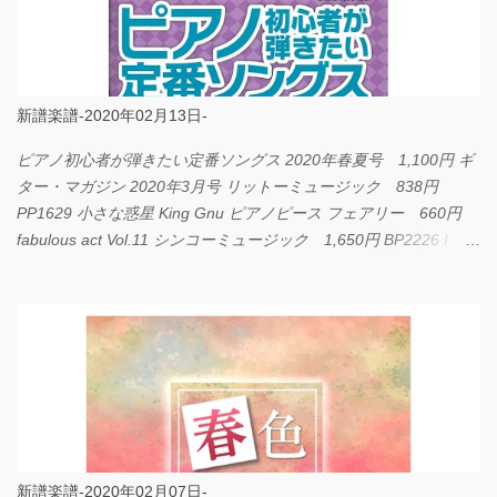
新譜楽譜-2020年02月13日-
ピアノ初心者が弾きたい定番ソングス 2020年春夏号 1,100円 ギ
ター・マガジン 2020年3月号 リットーミュージック 838円
PP1629 小さな惑星 King Gnu ピアノピース フェアリー 660円
fabulous act Vol.11 シンコーミュージック 1,650円 BP2226 I
LOVE... Official髭男dism バンドピース フェアリー 825円
新譜楽譜-2020年02月07日-