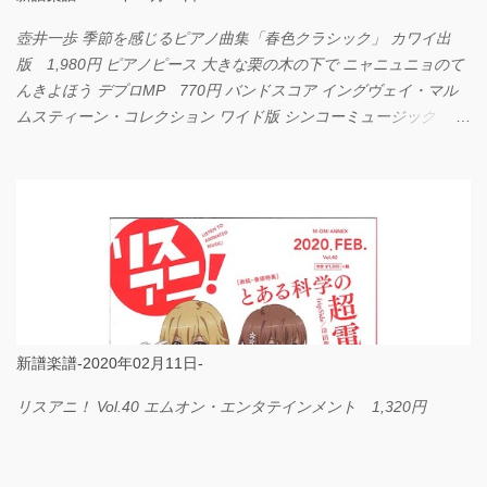
壺井一歩 季節を感じるピアノ曲集「春色クラシック」 カワイ出
版 1,980円 ピアノピース 大きな栗の木の下で ニャニュニョのて
んきよほう デプロMP 770円 バンドスコア イングヴェイ・マル
ムスティーン・コレクション ワイド版 シンコーミュージック
4,290円 PPE11 やさしく弾けるピアノピース I LOVE．．．
Official髭男dism やさしく弾ける ピアノピース フェアリー 660円
BP2225 Kingdom of the Heavens 春畑道哉 バンドピース フェアリ
ー 825円
新譜楽譜-2020年02月11日-
リスアニ！ Vol.40 エムオン・エンタテインメント 1,320円