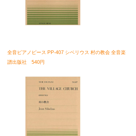
全音ピアノピース PP-407 シベリウス 村の教会 全音楽
譜出版社 540円