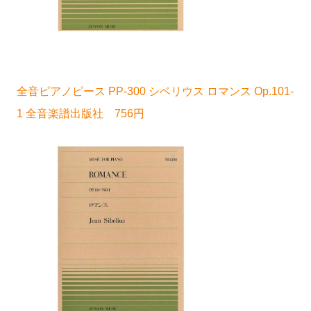
全音ピアノピース PP-300 シベリウス ロマンス Op.101-
1 全音楽譜出版社 756円