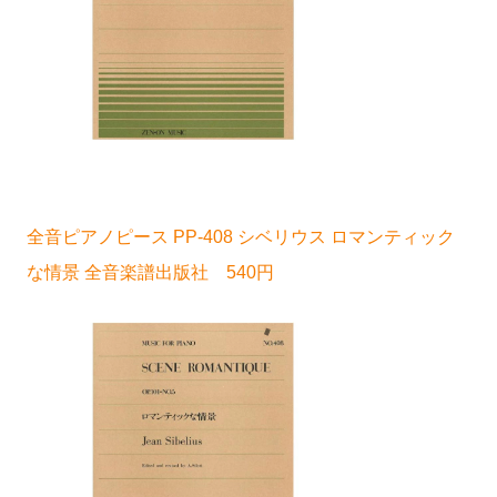
全音ピアノピース PP-408 シベリウス ロマンティック
な情景 全音楽譜出版社 540円