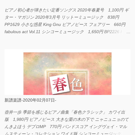
ピアノ初心者が弾きたい定番ソングス 2020年春夏号 1,100円 ギ
ター・マガジン 2020年3月号 リットーミュージック 838円
PP1629 小さな惑星 King Gnu ピアノピース フェアリー 660円
fabulous act Vol.11 シンコーミュージック 1,650円 BP2226 I
LOVE... Official髭男dism バンドピース フェアリー 825円
新譜楽譜-2020年02月07日-
壺井一歩 季節を感じるピアノ曲集「春色クラシック」 カワイ出
版 1,980円 ピアノピース 大きな栗の木の下で ニャニュニョのて
んきよほう デプロMP 770円 バンドスコア イングヴェイ・マル
ムスティーン・コレクション ワイド版 シンコーミュージック