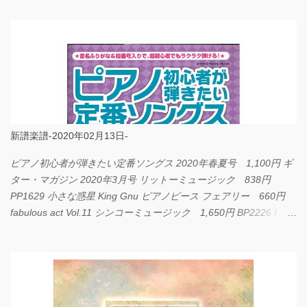
新譜楽譜-2020年02月13日-
ピアノ初心者が弾きたい定番ソングス 2020年春夏号 1,100円 ギ
ター・マガジン 2020年3月号 リットーミュージック 838円
PP1629 小さな惑星 King Gnu ピアノピース フェアリー 660円
fabulous act Vol.11 シンコーミュージック 1,650円 BP2226 I
LOVE... Official髭男dism バンドピース フェアリー 825円