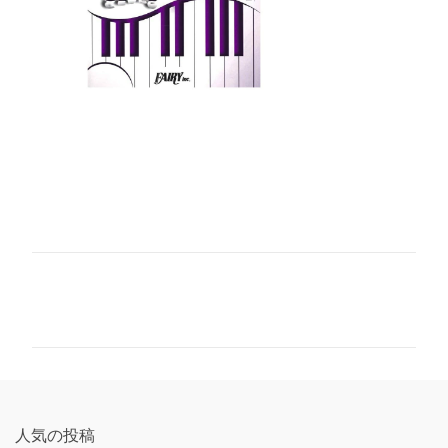
コ
メ
ン
ト
人気の投稿