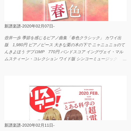
新譜楽譜-2020年02月07日-
壺井一歩 季節を感じるピアノ曲集「春色クラシック」 カワイ出
版 1,980円 ピアノピース 大きな栗の木の下で ニャニュニョのて
んきよほう デプロMP 770円 バンドスコア イングヴェイ・マル
ムスティーン・コレクション ワイド版 シンコーミュージック
4,290円 PPE11 やさしく弾けるピアノピース I LOVE．．．
Official髭男dism やさしく弾ける ピアノピース フェアリー 660円
BP2225 Kingdom of the Heavens 春畑道哉 バンドピース フェアリ
ー 825円
新譜楽譜-2020年02月11日-