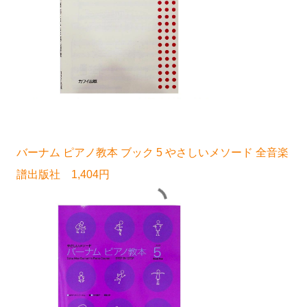
バーナム ピアノ教本 ブック 5 やさしいメソード 全音楽
譜出版社 1,404円