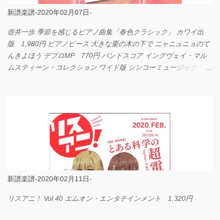
新譜楽譜-2020年02月07日-
壺井一歩 季節を感じるピアノ曲集「春色クラシック」 カワイ出
版 1,980円 ピアノピース 大きな栗の木の下で ニャニュニョのて
んきよほう デプロMP 770円 バンドスコア イングヴェイ・マル
ムスティーン・コレクション ワイド版 シンコーミュージック
4,290円 PPE11 やさしく弾けるピアノピース I LOVE．．．
Official髭男dism やさしく弾ける ピアノピース フェアリー 660円
BP2225 Kingdom of the Heavens 春畑道哉 バンドピース フェアリ
ー 825円
新譜楽譜-2020年02月11日-
リスアニ！ Vol.40 エムオン・エンタテインメント 1,320円