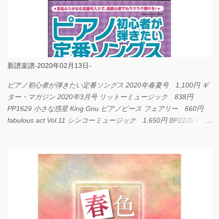
新譜楽譜-2020年02月13日-
ピアノ初心者が弾きたい定番ソングス 2020年春夏号 1,100円 ギ
ター・マガジン 2020年3月号 リットーミュージック 838円
PP1629 小さな惑星 King Gnu ピアノピース フェアリー 660円
fabulous act Vol.11 シンコーミュージック 1,650円 BP2226 I
LOVE... Official髭男dism バンドピース フェアリー 825円