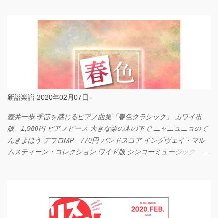
新譜楽譜-2020年02月07日-
壺井一歩 季節を感じるピアノ曲集「春色クラシック」 カワイ出
版 1,980円 ピアノピース 大きな栗の木の下で ニャニュニョのて
んきよほう デプロMP 770円 バンドスコア イングヴェイ・マル
ムスティーン・コレクション ワイド版 シンコーミュージック
4,290円 PPE11 やさしく弾けるピアノピース I LOVE．．．
Official髭男dism やさしく弾ける ピアノピース フェアリー 660円
BP2225 Kingdom of the Heavens 春畑道哉 バンドピース フェアリ
ー 825円