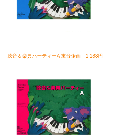
聴音＆楽典パーティーA 東音企画 1,188円