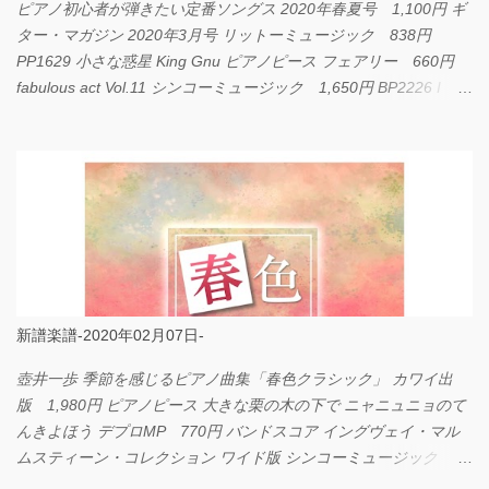
ピアノ初心者が弾きたい定番ソングス 2020年春夏号 1,100円 ギ
ター・マガジン 2020年3月号 リットーミュージック 838円
PP1629 小さな惑星 King Gnu ピアノピース フェアリー 660円
fabulous act Vol.11 シンコーミュージック 1,650円 BP2226 I
LOVE... Official髭男dism バンドピース フェアリー 825円
新譜楽譜-2020年02月07日-
壺井一歩 季節を感じるピアノ曲集「春色クラシック」 カワイ出
版 1,980円 ピアノピース 大きな栗の木の下で ニャニュニョのて
んきよほう デプロMP 770円 バンドスコア イングヴェイ・マル
ムスティーン・コレクション ワイド版 シンコーミュージック
4,290円 PPE11 やさしく弾けるピアノピース I LOVE．．．