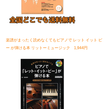
楽譜がまったく読めなくてもピアノで レット イット ビ
ー が弾ける本 リットーミュージック 1,944円