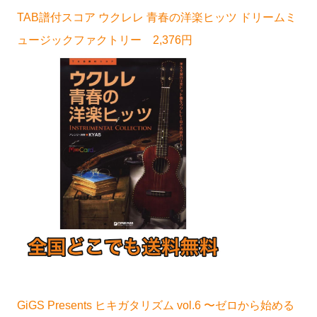
TAB譜付スコア ウクレレ 青春の洋楽ヒッツ ドリームミ
ュージックファクトリー 2,376円
GiGS Presents ヒキガタリズム vol.6 〜ゼロから始める