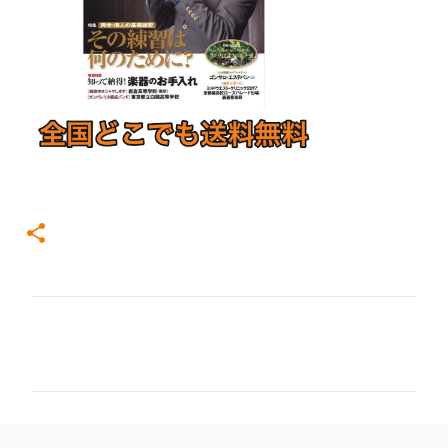
コ
メ
ン
ト