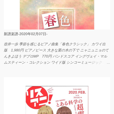
新譜楽譜-2020年02月07日-
壺井一歩 季節を感じるピアノ曲集「春色クラシック」 カワイ出
版 1,980円 ピアノピース 大きな栗の木の下で ニャニュニョのて
んきよほう デプロMP 770円 バンドスコア イングヴェイ・マル
ムスティーン・コレクション ワイド版 シンコーミュージック
4,290円 PPE11 やさしく弾けるピアノピース I LOVE．．．
Official髭男dism やさしく弾ける ピアノピース フェアリー 660円
BP2225 Kingdom of the Heavens 春畑道哉 バンドピース フェアリ
ー 825円