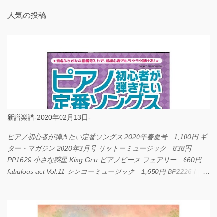
人気の投稿
新譜楽譜-2020年02月13日-
ピアノ初心者が弾きたい定番ソングス 2020年春夏号 1,100円 ギ
ター・マガジン 2020年3月号 リットーミュージック 838円
PP1629 小さな惑星 King Gnu ピアノピース フェアリー 660円
fabulous act Vol.11 シンコーミュージック 1,650円 BP2226 I
LOVE... Official髭男dism バンドピース フェアリー 825円