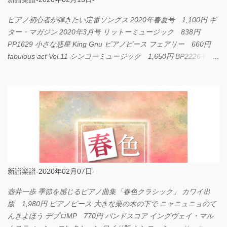
ピアノ初心者が弾きたい定番ソングス 2020年春夏号 1,100円 ギ
ター・マガジン 2020年3月号 リットーミュージック 838円
PP1629 小さな惑星 King Gnu ピアノピース フェアリー 660円
fabulous act Vol.11 シンコーミュージック 1,650円 BP2226 I
LOVE... Official髭男dism バンドピース フェアリー 825円
新譜楽譜-2020年02月07日-
壺井一歩 季節を感じるピアノ曲集「春色クラシック」 カワイ出
版 1,980円 ピアノピース 大きな栗の木の下で ニャニュニョのて
んきよほう デプロMP 770円 バンドスコア イングヴェイ・マル