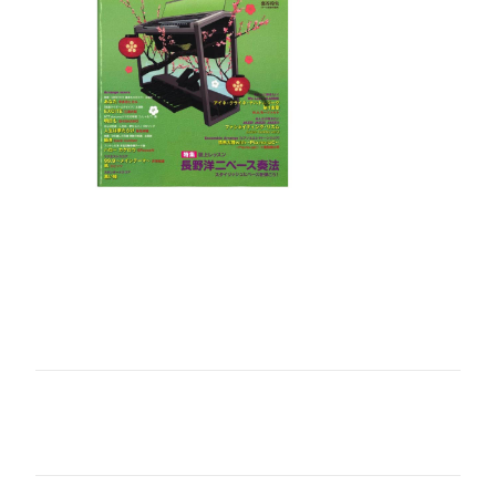
コ
メ
ン