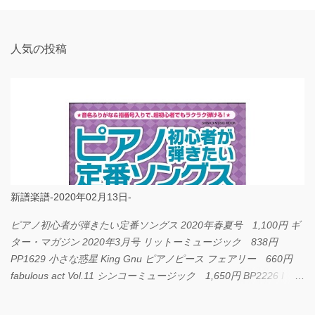
ト
人気の投稿
新譜楽譜-2020年02月13日-
ピアノ初心者が弾きたい定番ソングス 2020年春夏号 1,100円 ギ
ター・マガジン 2020年3月号 リットーミュージック 838円
PP1629 小さな惑星 King Gnu ピアノピース フェアリー 660円
fabulous act Vol.11 シンコーミュージック 1,650円 BP2226 I
LOVE... Official髭男dism バンドピース フェアリー 825円