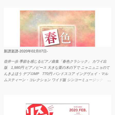
新譜楽譜-2020年02月07日-
壺井一歩 季節を感じるピアノ曲集「春色クラシック」 カワイ出
版 1,980円 ピアノピース 大きな栗の木の下で ニャニュニョのて
んきよほう デプロMP 770円 バンドスコア イングヴェイ・マル
ムスティーン・コレクション ワイド版 シンコーミュージック
4,290円 PPE11 やさしく弾けるピアノピース I LOVE．．．
Official髭男dism やさしく弾ける ピアノピース フェアリー 660円
BP2225 Kingdom of the Heavens 春畑道哉 バンドピース フェアリ
ー 825円