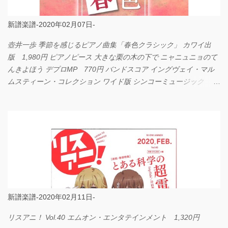
新譜楽譜-2020年02月07日-
壺井一歩 季節を感じるピアノ曲集「春色クラシック」 カワイ出
版 1,980円 ピアノピース 大きな栗の木の下で ニャニュニョのて
んきよほう デプロMP 770円 バンドスコア イングヴェイ・マル
ムスティーン・コレクション ワイド版 シンコーミュージック
4,290円 PPE11 やさしく弾けるピアノピース I LOVE．．．
Official髭男dism やさしく弾ける ピアノピース フェアリー 660円
BP2225 Kingdom of the Heavens 春畑道哉 バンドピース フェアリ
ー 825円
新譜楽譜-2020年02月11日-
リスアニ！ Vol.40 エムオン・エンタテインメント 1,320円