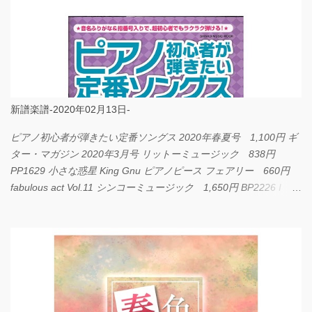
新譜楽譜-2020年02月13日-
ピアノ初心者が弾きたい定番ソングス 2020年春夏号 1,100円 ギ
ター・マガジン 2020年3月号 リットーミュージック 838円
PP1629 小さな惑星 King Gnu ピアノピース フェアリー 660円
fabulous act Vol.11 シンコーミュージック 1,650円 BP2226 I
LOVE... Official髭男dism バンドピース フェアリー 825円