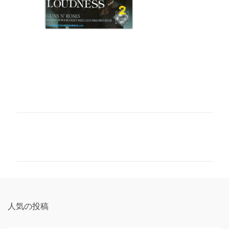
コ
メ
ン
ト
人気の投稿