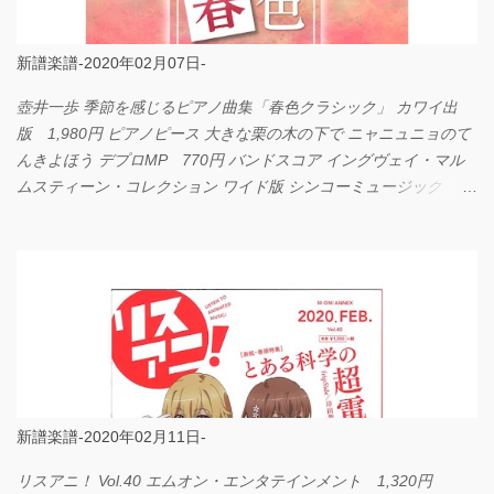
新譜楽譜-2020年02月07日-
壺井一歩 季節を感じるピアノ曲集「春色クラシック」 カワイ出
版 1,980円 ピアノピース 大きな栗の木の下で ニャニュニョのて
んきよほう デプロMP 770円 バンドスコア イングヴェイ・マル
ムスティーン・コレクション ワイド版 シンコーミュージック
4,290円 PPE11 やさしく弾けるピアノピース I LOVE．．．
Official髭男dism やさしく弾ける ピアノピース フェアリー 660円
BP2225 Kingdom of the Heavens 春畑道哉 バンドピース フェアリ
ー 825円
新譜楽譜-2020年02月11日-
リスアニ！ Vol.40 エムオン・エンタテインメント 1,320円