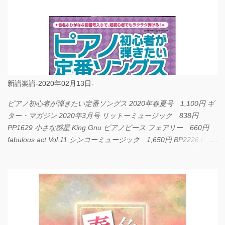
新譜楽譜-2020年02月13日-
ピアノ初心者が弾きたい定番ソングス 2020年春夏号 1,100円 ギ
ター・マガジン 2020年3月号 リットーミュージック 838円
PP1629 小さな惑星 King Gnu ピアノピース フェアリー 660円
fabulous act Vol.11 シンコーミュージック 1,650円 BP2226 I
LOVE... Official髭男dism バンドピース フェアリー 825円