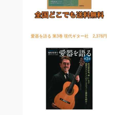
愛器を語る 第3巻 現代ギター社 2,376円