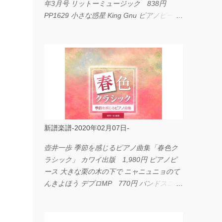
年3月号 リットーミュージック 838円
PP1629 小さな惑星 King Gnu ピアノピース
フェアリー 660円 fabulous act Vol.11 シン
コーミュージック 1,650円 BP2226 I
LOVE... Official髭男dism バンドピース フェ
アリー 825円
新譜楽譜-2020年02月07日-
壺井一歩 季節を感じるピアノ曲集「春色ク
ラシック」 カワイ出版 1,980円 ピアノピ
ース 大きな栗の木の下で ニャニュニョのて
んきよほう デプロMP 770円 バンドスコア
イングヴェイ・マルムスティーン・コレクシ
ョン ワイド版 シンコーミュージック
4,290円 PPE11 やさしく弾けるピアノピー