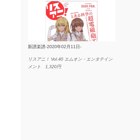
ス I LOVE．．． Official髭男dism やさしく
弾ける ピアノピース フェアリー 660円
BP2225 Kingdom of the Heavens 春畑道哉
バンドピース フェアリー 825円
新譜楽譜-2020年02月11日-
リスアニ！ Vol.40 エムオン・エンタテイン
メント 1,320円